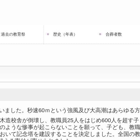
過去の教育祭
歴史（年表）
合葬者数
いました。秒速
60
ｍという強風及び大高潮はあらゆる
木造校舎が倒壊し、教職員
25
人をはじめ
600
人を超す子
のような惨事が起こらないことを願って、子ども、教
おいて記念塔を建設することを決定しました。全国の