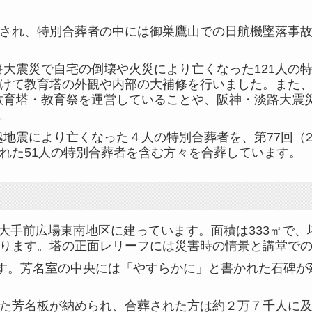
合葬され、特別合葬者の中には御巣鷹山での日航機墜落事故
路大震災で自宅の倒壊や火災により亡くなった121人の特
けて教育塔の外観や内部の大補修を行いました。また
て教育塔・教育祭を運営していることや、阪神・淡路大震
。
震により亡くなった４人の特別合葬者を、第77回（2012
れた51人の特別合葬者を含む方々を合葬しています。
大手前広場東南地区に建っています。面積は333㎡で
ります。塔の正面レリーフには災害時の情景と講堂で
す。芳名室の中央には「やすらかに」と書かれた石碑が
た芳名板が納められ、合葬された方は約２万７千人に及