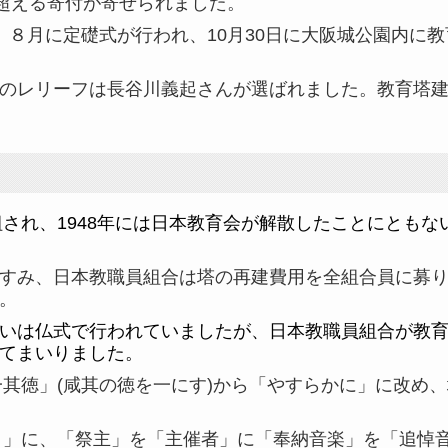
超える寄付が寄せられました。
）８月に定礎式が行われ、
10
月
30
日に大阪城公園内に教
のレリーフは長谷川義起さんが選ばれました。教育塔建
組され、1948年には日本教育会が解散したことにとも
すみ、日本教職員組合は塔の再建費用を全組合員に募り
。
いは仏式で行われていましたが、日本教職員組合が教育
てまいりました。
咸一其徳」(咸其の徳を一にす)から「やすらかに」に改め
）」に、「祭主」を「主催者」に「奉納音楽」を「追悼