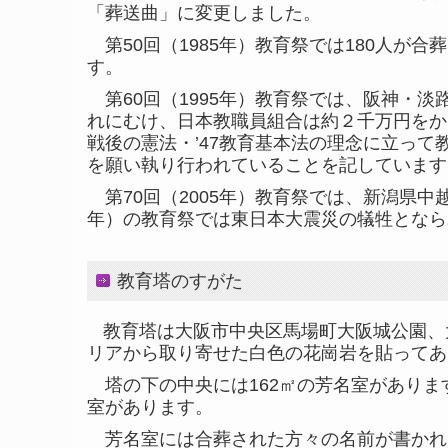
「葬送曲」に変更しました。
第50回（1985年）教育祭では180人が
す。
第60回（1995年）教育祭では、
阪神・淡
れにむけ、
日本教職員組合は約２千万円をか
戦後の憲法・’47教育基本法の理念に立っ
を願い執り行われていることを記しています
第70回（2005年）教育祭では、新潟県中越地
年）の教育祭では東日本大震災の犠牲となら
教育塔のすがた
教育塔は大阪市中央区馬場町大阪城公園、
リアから取り寄せた白色の花崗岩を貼ってあ
塔の下の中央には162㎡の芳名室がありま
室があります。
芳名室には合葬された方々の名前が書かれ