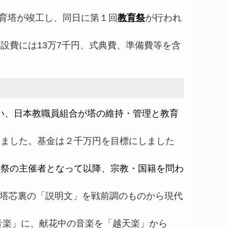
育塔が竣工し、同日に第１回
教育祭
が行われ
設費には
13
万
7
千円、式典費、準備費等を含
ない、日本教職員組合が塔の維持・管理と教育
ました。基金は２千万円を目標にしました
祭の主催者となって以降、宗教・国籍を問わ
、塔芯裏の「説明文」を戦前調のものから現代
音楽」に、献花中の音楽を「越天楽」から