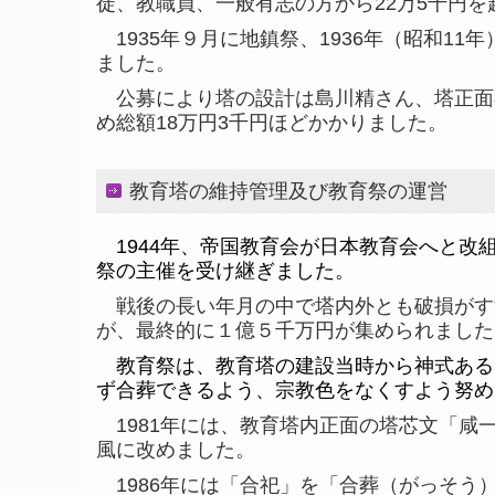
徒、教職員、一般有志の方から
22
万
5
千円を
1935
年９月に地鎮祭、
1936
年（昭和
11
年
ました。
公募により塔の設計は島川精さん、塔正面
め総額
18
万円
3
千円ほどかかりました。
教育塔の維持管理及び教育祭の運営
1944年、帝国教育会が日本教育会へと改
祭の主催を受け継ぎました。
戦後の長い年月の中で塔内外とも破損がす
が、最終的に１億５千万円が集められました
教育祭は、教育塔の建設当時から神式ある
ず合葬できるよう、宗教色をなくすよう努め
1981年には、教育塔内正面の塔芯文「
風に改めました。
1986年には「合祀」を「合葬（がっそう