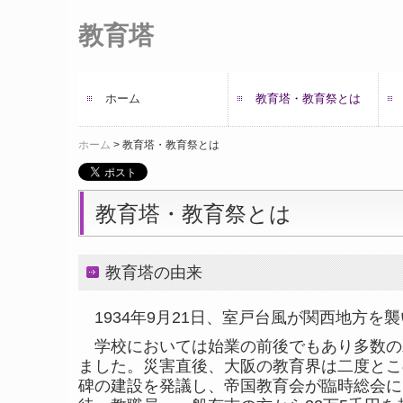
教育塔
ホーム
教育塔・教育祭とは
ホーム
教育塔・教育祭とは
教育塔・教育祭とは
教育塔の由来
1934
年
9
月
21
日、室戸台風が関西地方を襲
学校においては始業の前後でもあり多数の
ました。災害直後、大阪の教育界は二度とこ
碑の建設を発議し、帝国教育会が臨時総会に