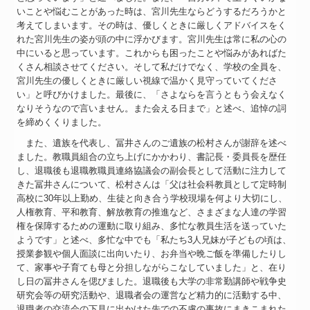
いことや悩むことがあった時は、宮川先生ならどうするだろうかと
考えてしまいます。その時は、優しくときに厳しくアドバイスをく
れた宮川先生の姿が頭の中に浮かびます。宮川先生は常に私の心の
中にいると思っています。これからも困ったことや悩みがあればた
くさん相談させてください。そして私だけでなく、学校の全員を、
宮川先生の優しくときに厳しい視線で温かく見守っていてくださ
い」と呼びかけました。最後に、「さよならを言うともう会えなく
なりそうなので言いません。また会える日まで」と述べ、追悼の詞
を締めくくりました。
また、遺族を代表し、冨井さんのご遺族の松村さんが謝辞を述べ
ました。教職員組合の立ち上げにかかわり、書記長・委員長を歴任
し、退職後も退職教職員連絡協議会の副会長として活動に注力して
きた冨井さんについて、松村さんは「父は社会科教員として定時制
高校に30年以上勤め、生徒と向き合う学校現場を何より大切にし、
人権教育、平和教育、解放教育の推進など、さまざまな人達の学習
権を保障するための運動に取り組み、多忙な教員生活を送っていた
ようです」と述べ、多忙な中でも「私たち3人兄妹が子どもの頃は、
授業参観や個人面談に出向いたり、お弁当や晩ご飯を準備したりし
て、家事や子育ても母と分担しながらこなしていました」と、在り
し日の冨井さんを偲びました。退職後も大学の非常勤講師や戦争史
研究会等の研究活動や、退職者会の運営など精力的に活動する中、
退職者の交流会の下見に出かけた先での不慮の事故にまきこまれた