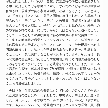
が社会問題化し、いじめや不登校、児童虐待の件数が過去最多とな
る中、発足したこども家庭庁に対し、すべての子どもの命や権利が
保障され、居場所のある家庭や学校・社会になるよう、そのとりく
みに期待をするとともに、発足と同時に施行されたこども基本法の
理念のもと、子どもどうし、子どもと教職員、保護者・地域と教職
員のつながりを大切にし、子どもたちが互いを認め合い、未来への
夢や希望を持てるようにしていかなければならないと述べました。
そして、依然として深刻な問題である教職員の長時間労働につい
て、多くの教職員が過労死ラインを越えていること、精神疾患によ
る休職者も過去最多となったことにふれ、「今、学校現場が抱える
問題の解決にむけ、私たちが考え得るあらゆる方策を、聖域を設け
ることなく早急に実行することが求められています。私たちは、長
時間労働の是正をはじめとした学校現場が抱える問題の改善のとり
くみをすすめてまいります。」と決意を述べました。また、東日本
大震災から12年、熊本地震から7年が経過した現在も復興への道のり
は未だ途上にあり、故郷を離れ、転居先、転校先での暮らしを余儀
なくされている子どもたちに対し、寄り添い続けなければならない
ことも再度確認しました。
今回児童・生徒の部の合葬者にむけて同級生のみなさんで作成さ
れたお別れのことばを、代表として、中村さん、中倉さんが述べま
した。お二人は、「小学校での一番の思い出は、やっぱり修学旅行
です。４人のメンバーで、遊園地のアトラクションや昼食、買い物