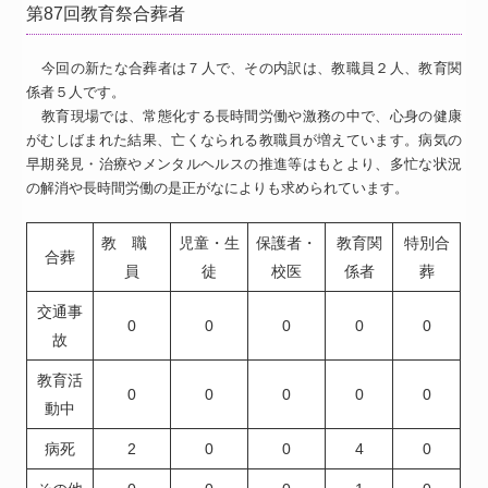
第87回教育祭合葬者
今回の新たな合葬者は７人で、その内訳は、教職員２人、教育関
係者５人です。
教育現場では、常態化する長時間労働や激務の中で、心身の健康
がむしばまれた結果、亡くなられる教職員が増えています。病気の
早期発見・治療やメンタルヘルスの推進等はもとより、多忙な状況
の解消や長時間労働の是正がなによりも求められています。
教 職
児童・生
保護者・
教育関
特別合
合葬
員
徒
校医
係者
葬
交通事
0
0
0
0
0
故
教育活
0
0
0
0
0
動中
病死
2
0
0
4
0