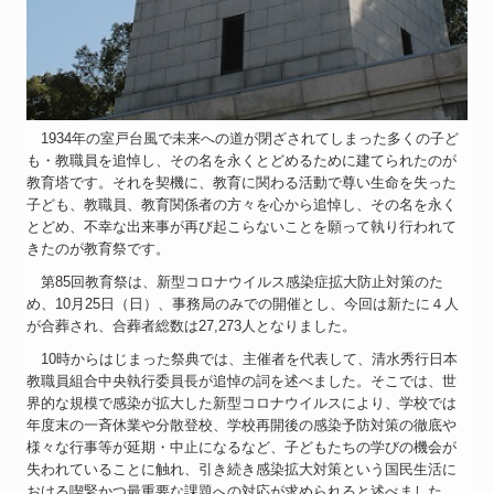
1934年の室戸台風で未来への道が閉ざされてしまった多くの子ど
も・教職員を追悼し、その名を永くとどめるために建てられたのが
教育塔です。それを契機に、教育に関わる活動で尊い生命を失った
子ども、教職員、教育関係者の方々を心から追悼し、その名を永く
とどめ、不幸な出来事が再び起こらないことを願って執り行われて
きたのが教育祭です。
第85回教育祭は、新型コロナウイルス感染症拡大防止対策のた
め、10月25日（日）、事務局のみでの開催とし、今回は新たに４人
が合葬され、合葬者総数は27,273人となりました。
10時からはじまった祭典では、主催者を代表して、清水秀行日本
教職員組合中央執行委員長が追悼の詞を述べました。そこでは、世
界的な規模で感染が拡大した新型コロナウイルスにより、学校では
年度末の一斉休業や分散登校、学校再開後の感染予防対策の徹底や
様々な行事等が延期・中止になるなど、子どもたちの学びの機会が
失われていることに触れ、引き続き感染拡大対策という国民生活に
おける喫緊かつ最重要な課題への対応が求められると述べました。