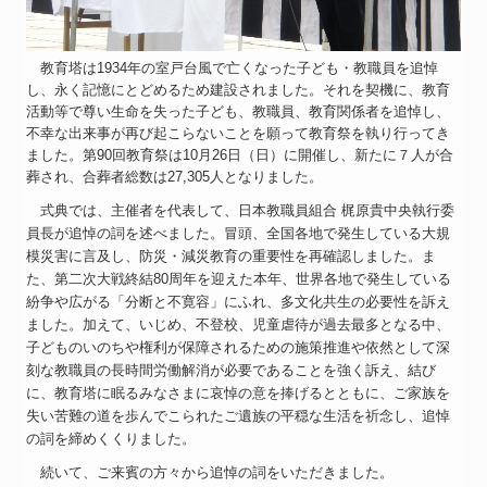
教育塔は
1934
年の室戸台風で亡くなった子ども・教職員を追悼
し、永く記憶にとどめるため建設されました。それを契機に、教育
活動等で尊い生命を失った子ども、教職員、教育関係者を追悼し、
不幸な出来事が再び起こらないことを願って教育祭を執り行ってき
ました。第
90
回教育祭は
10
月
26
日（日）に開催し、新たに７人が合
葬され、合葬者総数は
27,305
人となりました。
式典では、主催者を代表して、日本教職員組合 梶原貴中央執行委
員長が追悼の詞を述べました。冒頭、全国各地で発生している大規
模災害に言及し、防災・減災教育の重要性を再確認しました。ま
た、第二次大戦終結
80
周年を迎えた本年、世界各地で発生している
紛争や広がる「分断と不寛容」にふれ、多文化共生の必要性を訴え
ました。
加えて、いじめ、不登校、児童虐待が過去最多となる中、
子どものいのちや権利が保障されるための施策推進や依然として深
刻な教職員の長時間労働解消が必要であることを強く訴え、
結び
に、教育塔に眠るみなさまに哀悼の意を捧げるとともに、ご家族を
失い苦難の道を歩んでこられたご遺族の平穏な生活を祈念し、追悼
の詞を締めくくりました。
続いて、ご来賓の方々から追悼の詞をいただきました。