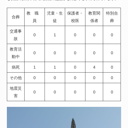
教 職
児童・生
保護者・
教育関
特別合
合葬
員
徒
校医
係者
葬
交通事
0
1
0
0
0
故
教育活
0
0
0
0
0
動中
病死
1
1
0
4
0
その他
0
0
0
0
0
地震災
0
0
0
0
0
害