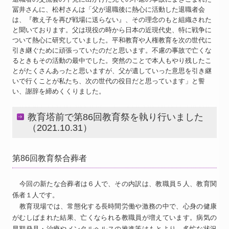
冨井さんに、松村さんは「父が退職後に熱心に活動した退職者会
は、『教え子を再び戦場に送らない』、その理念のもと組織された
と聞いております。父は現役の時から日本の近現代史、特に戦争に
ついて熱心に研究していました。平和教育や人権教育を次の世代に
引き継ぐために頑張っていたのだと思います。不慮の事故で亡くな
るときもその活動の最中でした。突然のことで本人もやり残したこ
とがたくさんあったと思いますが、父が遺していった意思を引き継
いで行くことが私たち、次の世代の役目だと思っています」と誓
い、謝辞を締めくくりました。
教育塔前で第86回教育祭を執り行いました
（2021.10.31）
第86回教育祭合葬者
今回の新たな合葬者は６人で、その内訳は、教職員５人、教育関
係者１人です。
教育現場では、常態化する長時間労働や激務の中で、心身の健康
がむしばまれた結果、亡くなられる教職員が増えています。病気の
早期発見・治療やメンタルヘルスの推進等はもとより、多忙な状況