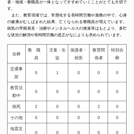
者・地域・教職員が一体となってすすめていくことがとても大切で
す。
また、教育現場では、常態化する長時間労働や激務の中で、心身
の健康がむしばまれた結果、亡くなられる教職員が増えています。
病気の早期発見・治療やメンタルヘルスの推進等はもとより、多忙
な状況の解消や長時間労働の是正がなによりも求められています。
教 職
児童・生
保護者・
教育関
特別合
合葬
員
徒
校医
係者
葬
交通事
0
1
0
0
0
故
教育活
0
0
0
0
0
動中
病死
2
0
0
2
0
その他
0
0
0
0
0
地震災
0
0
0
0
0