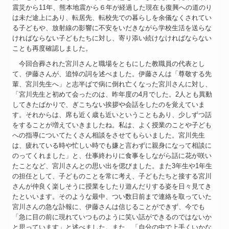
震災から11年、熊本地震から６年が経過した現在も復興への道のり
は未だ途上にあり、転居先、転校先での暮らしを余儀なくされてい
る子どもや、放射線の影響に不安をいだきながら学校生活を送らな
ければならない子どもたちに対し、寄り添い続けなければならない
ことも再度確認しました。
今回合葬された宮川さんと職場をともにした教職員の代表とし
て、伊藤さんが、追悼の詞を述べました。伊藤さんは「尊敬する先
輩、宮川先生へ」と志半ばで病に倒れ亡くなった宮川さんに対し、
「宮川先生と初めて会ったのは、昨年度の4月でした。2人とも異動
してきたばかりで、ぎこちない挨拶や会話をしたのを覚えていま
す。それからは、席も近く歳も近いということもあり、少しずつ話
をすることが増えていきましたね。私は、よく授業のことや子ども
への指導についてたくさん相談をさせてもらいました。宮川先生
は、疲れている時や忙しい時でも嫌と言わずに親身になって相談に
のってくれました」と、仕事終わりに食事をしながら話に花が咲い
たことなど、宮川さんとの思い出を偲びました。また3年生や1年生
の担任として、子どものことを常に考え、子どもたちと接する宮川
さんが仲良く楽しそうに授業をしたり遊んだりする姿を日々見てき
たといいます。そのような最中、つい数日前まで連絡を取っていた
宮川さんの急な訃報に、伊藤さんは信じることができず、今でも
「急に目の前に現れていつものように笑い話ができるのではないか
と思っています」と述べました。また、「自分の中で上手くいかな