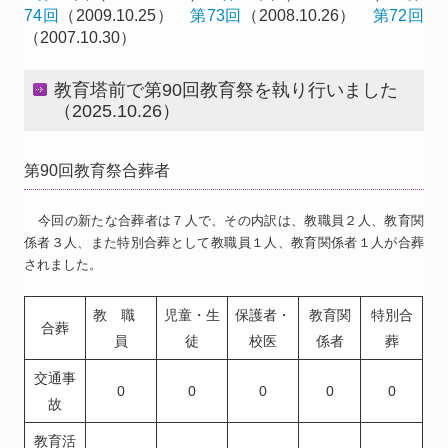
74回
（2009.10.25）
第73回
（2008.10.26）
第72回
（2007.10.30）
教育塔前で第90回教育祭を執り行いました
（2025.10.26）
第90回教育祭合葬者
今回の新たな合葬者は７人で、その内訳は、教職員２人、教育関
係者３人、また特別合葬として教職員１人、教育関係者１人が合葬
されました。
教 職
児童・生
保護者・
教育関
特別合
合葬
員
徒
校医
係者
葬
交通事
0
0
0
0
0
故
教育活