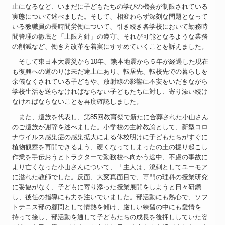
止になるなど、いまだに子どもたちの学びの機会が制限されている
実態について述べました。そして、相変わらず深刻な問題となって
いる教職員の長時間労働について、引き続き各学校において勤務時
間管理の徹底と「上限方針」の遵守、それが可能となるような業務
の削減など、働き方改革を着実にすすめていくことを訴えました。
そして東日本大震災から10年、熊本地震から５年が経過した現在
も復興への道のりは未だ途上にあり、転居先、転校先での暮らしを
余儀なくされている子どもや、放射線の影響に不安をいだきながら
学校生活を送らなければならない子どもたちに対し、寄り添い続け
なければならないことを再度確認しました。
また、遺族を代表し、第85回教育祭で新たに合葬された小山さん
のご遺族が謝辞を述べました。小学校の主幹教諭として、新型コロ
ナウイルス感染症の感染拡大による休校明けに子どもたちがすぐに
植物観察を再開できるよう、硬くなってしまったの土の掘り起こし
作業を手伝おうとトラクターで勤務校へ向かう途中、不慮の事故に
より亡くなった小山さんについて、「主人は、溌剌としてユーモア
に溢れた教師でした。反面、大変真面目で、専門の理科の授業研究
に妥協がなく、子どもに寄り添った授業展開をしようと日々研鑽
し、後任の指導にも力を注いでいました。部活動にも熱心で、ソフ
トテニス部の顧問として情熱を傾け、厳しい練習の中にも愛情を
持って接し、部活動を通して子どもたちの成長を後押ししていた姿