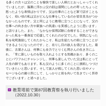
る多くの方々は父のことを愉快で楽しい人柄だとおっしゃってくれ
ていましたが、脳裏に浮かぶ父の顔は眉間にしわの寄ったちょっと
怒ったような表情ばかりです。父は仕事のことなど家で話すことも
なく、幼い頃の私は父がどんな仕事をしているのか皆目見当がつか
なかったものです。父と同じように教壇に立つことになって、父の
仕事への向き合い方や家族への気遣いを実感したように思います」
と語りました。また、「なかなか採用試験に合格することができな
かった私を一番身近で応援してくれたのが父でした。弱気になった
私を叱咤激励してくれたからこそ、私は生徒たちの前に立つことが
できるようになったのです」と、在りし日の故人を偲びました。最
後に、古屋さんは、何事にも全力でとりくむ岡さんの生き方にふ
れ、「常に新しいものを取り入れようとする気概があり、多くのこ
とにパワフルにチャレンジし、何事も楽しんでいた父は私にとって
人生の師でもあります。私も父のように多くのことに挑戦しつづけ
ていきたいと思います。そして故人が残してくれた思い出やメッ
セージを心の拠り所にして、しっかりと前を向いて生きていく所存
でございます」と述べました。
教育塔前で第87回教育祭を執り行いました
（2022.10.30）