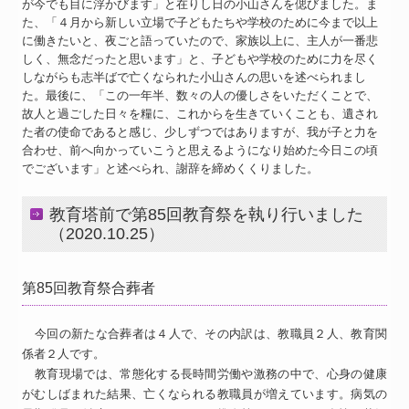
が今でも目に浮かびます」と在りし日の小山さんを偲びました。ま
た、「４月から新しい立場で子どもたちや学校のために今まで以上
に働きたいと、夜ごと語っていたので、家族以上に、主人が一番悲
しく、無念だったと思います」と、子どもや学校のために力を尽く
しながらも志半ばで亡くなられた小山さんの思いを述べられまし
た。最後に、「この一年半、数々の人の優しさをいただくことで、
故人と過ごした日々を糧に、これからを生きていくことも、遺され
た者の使命であると感じ、少しずつではありますが、我が子と力を
合わせ、前へ向かっていこうと思えるようになり始めた今日この頃
でございます」と述べられ、謝辞を締めくくりました。
教育塔前で第85回教育祭を執り行いました
（2020.10.25）
第85回教育祭合葬者
今回の新たな合葬者は４人で、その内訳は、教職員２人、教育関
係者２人です。
教育現場では、常態化する長時間労働や激務の中で、心身の健康
がむしばまれた結果、亡くなられる教職員が増えています。病気の