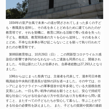
1934年の室戸台風で未来への道が閉ざされてしまった多くの子ど
も・教職員を追悼し、その名を永くとどめるために建てられたのが
教育塔です。それを契機に、教育に関わる活動で尊い生命を失った
子ども、教職員、教育関係者の方々を心から追悼し、その名を永く
とどめ、不幸な出来事が再び起こらないことを願って執り行われて
きたのが教育祭です。
第88回教育祭は、10月29日（日）、この間新型コロナウイルス感
染症の影響で参列のかなわなかったご遺族も同席のもと、開催され
ました。今回は新たに7人が合葬され、合葬者総数は27,293人となり
ました。
10時からはじまった祭典では、主催者を代表して、瀧本司日本教
職員組合中央執行委員長が追悼の詞を述べました。その中では、ロ
シアによるウクライナへの軍事侵攻や近年多発している大規模自然
災害にふれ、一日も早い戦争の終結を願うとともに、安心で持続可
能な社会につながる社会のあり方や生活のあり方を根本から問い直
すこと、またすべての子どもたちが安心して暮らし、学ぶことがで
きる社会の必要性を訴えました。 また、子どもの貧困や貧困の連鎖