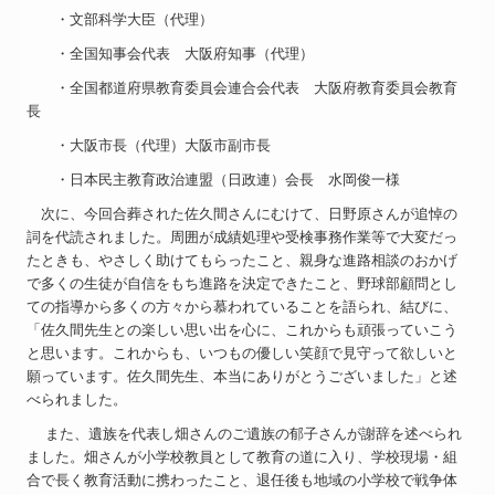
・文部科学大臣（代理）
・全国知事会代表 大阪府知事（代理）
・全国都道府県教育委員会連合会代表 大阪府教育委員会教育
長
・大阪市長（代理）大阪市副市長
・日本民主教育政治連盟（日政連）会長 水岡俊一様
次に、今回合葬された佐久間さんにむけて、日野原さんが追悼の
詞を代読されました。周囲が成績処理や受検事務作業等で大変だっ
たときも、やさしく助けてもらったこと、親身な進路相談のおかげ
で多くの生徒が自信をもち進路を決定できたこと、野球部顧問とし
ての指導から多くの方々から慕われていることを語られ、結びに、
「佐久間先生との楽しい思い出を心に、これからも頑張っていこう
と思います。これからも、いつもの優しい笑顔で見守って欲しいと
願っています。佐久間先生、本当にありがとうございました」と述
べられました。
また、遺族を代表し畑さんのご遺族の郁子さんが謝辞を述べられ
ました。畑さんが小学校教員として教育の道に入り、学校現場・組
合で長く教育活動に携わったこと、退任後も地域の小学校で戦争体