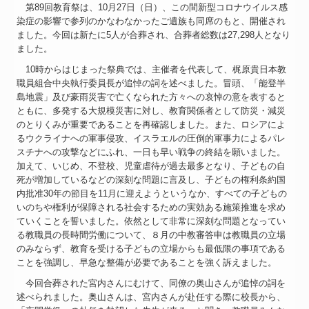
第89回教育祭は、10月27日（日）、この間新型コロナウイルス感
染症の影響で参列のかなわなかったご遺族も同席のもと、開催され
ました。今回は新たに5人が合葬され、合葬者総数は27,298人となり
ました。
10時からはじまった祭典では、主催者を代表して、梶原貴日本教
職員組合中央執行委員長が追悼の詞を述べました。冒頭、「能登半
島地震」及び豪雨災害で亡くなられた方々への哀悼の意を表すると
ともに、多発する大規模災害に対し、教育関係者として防災・減災
のとりくみが重要であることを再確認しました。また、ロシアによ
るウクライナへの軍事侵攻、イスラエルの圧倒的軍事力によるパレ
スチナへの攻撃などにふれ、一日も早い戦争の終結を願いました。
加えて、いじめ、不登校、児童虐待が過去最多となり、子どもの自
死が増加しているなどの深刻な問題に言及し、子どもの権利条約国
内批准30年の節目を11月に迎えようというなか、すべての子どもの
いのちや権利が保障される社会するための実効ある施策推進を求め
ていくことを誓いました。依然として非常に深刻な問題となってい
る教職員の長時間労働について、８月の中教審答申は教職員の立場
のみならず、教育を受ける子どもの立場からも最低限の事項である
ことを強調し、早急な整備が必要であることを強く訴えました。
今回合葬された宮内さんにむけて、同僚の奥山さんが追悼の詞を
述べられました。奥山さんは、宮内さんが赴任する際に校長から、