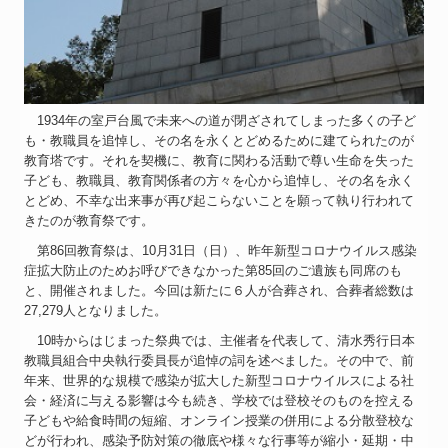
1934年の室戸台風で未来への道が閉ざされてしまった多くの子ど
も・教職員を追悼し、その名を永くとどめるために建てられたのが
教育塔です。それを契機に、教育に関わる活動で尊い生命を失った
子ども、教職員、教育関係者の方々を心から追悼し、その名を永く
とどめ、不幸な出来事が再び起こらないことを願って執り行われて
きたのが教育祭です。
第86回教育祭は、10月31日（日）、昨年新型コロナウイルス感染
症拡大防止のためお呼びできなかった第85回のご遺族も同席のも
と、開催されました。今回は新たに６人が合葬され、合葬者総数は
27,279人となりました。
10時からはじまった祭典では、主催者を代表して、清水秀行日本
教職員組合中央執行委員長が追悼の詞を述べました。その中で、前
年来、世界的な規模で感染が拡大した新型コロナウイルスによる社
会・経済に与える影響は今も続き、学校では登校そのものを控える
子どもや給食時間の短縮、オンライン授業の併用による分散登校な
どが行われ、感染予防対策の徹底や様々な行事等が縮小・延期・中