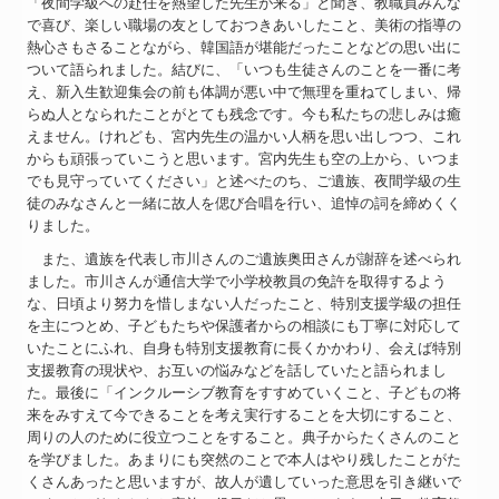
「夜間学級への赴任を熱望した先生が来る」と聞き、教職員みんな
で喜び、楽しい職場の友としておつきあいしたこと、美術の指導の
熱心さもさることながら、韓国語が堪能だったことなどの思い出に
ついて語られました。結びに、「いつも生徒さんのことを一番に考
え、新入生歓迎集会の前も体調が悪い中で無理を重ねてしまい、帰
らぬ人となられたことがとても残念です。今も私たちの悲しみは癒
えません。けれども、宮内先生の温かい人柄を思い出しつつ、これ
からも頑張っていこうと思います。宮内先生も空の上から、いつま
でも見守っていてください」と述べたのち、ご遺族、夜間学級の生
徒のみなさんと一緒に故人を偲び合唱を行い、追悼の詞を締めくく
りました。
また、遺族を代表し市川さんのご遺族奥田さんが謝辞を述べられ
ました。市川さんが通信大学で小学校教員の免許を取得するよう
な、日頃より努力を惜しまない人だったこと、特別支援学級の担任
を主につとめ、子どもたちや保護者からの相談にも丁寧に対応して
いたことにふれ、自身も特別支援教育に長くかかわり、会えば特別
支援教育の現状や、お互いの悩みなどを話していたと語られまし
た。最後に「インクルーシブ教育をすすめていくこと、子どもの将
来をみすえて今できることを考え実行することを大切にすること、
周りの人のために役立つことをすること。典子からたくさんのこと
を学びました。あまりにも突然のことで本人はやり残したことがた
くさんあったと思いますが、故人が遺していった意思を引き継いで