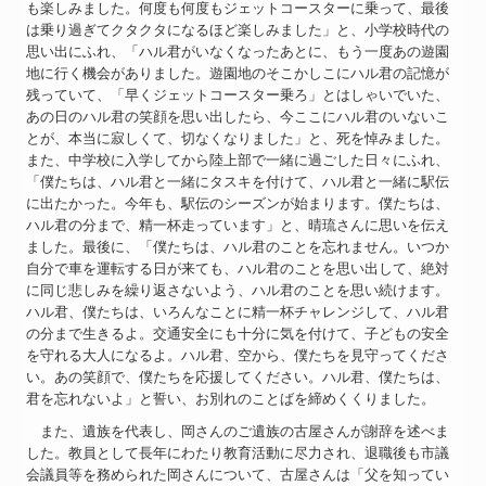
も楽しみました。何度も何度もジェットコースターに乗って、最後
は乗り過ぎてクタクタになるほど楽しみました」と、小学校時代の
思い出にふれ、「ハル君がいなくなったあとに、もう一度あの遊園
地に行く機会がありました。遊園地のそこかしこにハル君の記憶が
残っていて、「早くジェットコースター乗ろ」とはしゃいでいた、
あの日のハル君の笑顔を思い出したら、今ここにハル君のいないこ
とが、本当に寂しくて、切なくなりました」と、死を悼みました。
また、中学校に入学してから陸上部で一緒に過ごした日々にふれ、
「僕たちは、ハル君と一緒にタスキを付けて、ハル君と一緒に駅伝
に出たかった。今年も、駅伝のシーズンが始まります。僕たちは、
ハル君の分まで、精一杯走っています」と、晴琉さんに思いを伝え
ました。最後に、「僕たちは、ハル君のことを忘れません。いつか
自分で車を運転する日が来ても、ハル君のことを思い出して、絶対
に同じ悲しみを繰り返さないよう、ハル君のことを思い続けます。
ハル君、僕たちは、いろんなことに精一杯チャレンジして、ハル君
の分まで生きるよ。交通安全にも十分に気を付けて、子どもの安全
を守れる大人になるよ。ハル君、空から、僕たちを見守ってくださ
い。あの笑顔で、僕たちを応援してください。ハル君、僕たちは、
君を忘れないよ」と誓い、お別れのことばを締めくくりました。
また、遺族を代表し、岡さんのご遺族の古屋さんが謝辞を述べま
した。教員として長年にわたり教育活動に尽力され、退職後も市議
会議員等を務められた岡さんについて、古屋さんは「父を知ってい