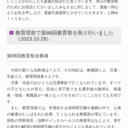
いくことがわたしたち家族の役目だと思っています。本日の教育祭
のためにお世話くださいましたみなさまに対しまして、遺族一同心
よりお礼を申し上げ、遺族代表謝辞とさせていただきます」と締め
くくりました。
教育塔前で第88回教育祭を執り行いました
（2023.10.29）
第88回教育祭合葬者
今回の新たな合葬者は７人で、その内訳は、教職員１人、児童・
生徒２人、教育関係者４人です。
児童・生徒のおひとりは交通事故で亡くなられています。すべて
の子どもたちが安心・安全に登下校できる通学路の確保を、保護
者・地域・教職員が一体となってすすめていくことがとても大切で
す。
また、教育現場では、常態化する長時間労働や激務の中で、心身
の健康がむしばまれた結果、亡くなられる教職員が増えています。
病気の早期発見・治療やメンタルヘルスの推進等はもとより、多忙
な状況の解消や長時間労働の是正がなによりも求められています。