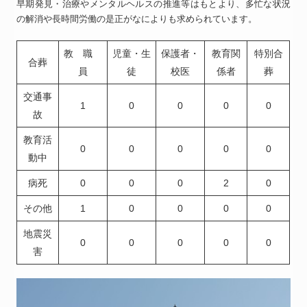
早期発見・治療やメンタルヘルスの推進等はもとより、多忙な状況
の解消や長時間労働の是正がなによりも求められています。
教 職
児童・生
保護者・
教育関
特別合
合葬
員
徒
校医
係者
葬
交通事
1
0
0
0
0
故
教育活
0
0
0
0
0
動中
病死
0
0
0
2
0
その他
1
0
0
0
0
地震災
0
0
0
0
0
害