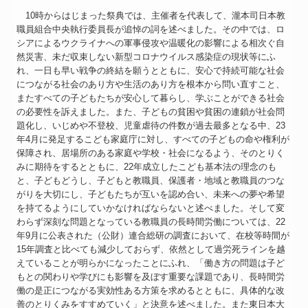
10時からはじまった祭典では、主催者を代表して、瀧本司日本教
職員組合中央執行委員長が追悼の詞を述べました。その中では、ロ
シアによるウクライナへの軍事侵攻や温暖化の影響による相次ぐ自
然災害、未だ収束しない新型コロナウイルス感染症の現状等にふ
れ、一日も早い戦争の終結を願うとともに、安心で持続可能な社会
につながる社会のあり方や生活のあり方を根本から問い直すこと、
またすべての子どもたちが安心して暮らし、学ぶことができる社会
の必要性を訴えました。また、子どもの貧困や貧困の連鎖が社会問
題化し、いじめや不登校、児童虐待の件数が過去最多となる中、23
年4月に発足するこども家庭庁に対し、すべての子どもの命や権利が
保障され、居場所のある家庭や学校・社会になるよう、そのとりく
みに期待をするとともに、22年成立したこども基本法の理念のも
と、子どもどうし、子どもと教職員、保護者・地域と教職員のつな
がりを大切にし、子どもたちが互いを認め合い、未来への夢や希望
を持てるようにしていかなければならないと述べました。そして変
わらず深刻な問題となっている教職員の長時間労働については、22
年9月に公表された（公財）連合総研の調査において、在校等時間が
15年調査と比べても減少しておらず、依然として過労死ラインを越
えていることが明らかになったことにふれ、「働き方の問題は子ど
もとの関わりや学びにも影響を及ぼす重要な課題であり、長時間労
働の是正につながる実効性ある方策を求めるとともに、具体的な改
善のとりくみをすすめていく」と決意を述べました。また東日本大