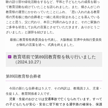
験の語り部や緑化活動をするなど、平和と子どもたちの成長を願っ
て教育活動を続けていたことを語られました。また、畑さんがこの
教育祭の運営にかかわっていたことにふれ、「思い入れのある教育
塔の芳名板に他の合葬者と一緒に名前が刻まれることを喜んでいる
ことと思う。父に代わり、本日ご列席のみなさまと、そのご家族の
ご多幸を祈念してお礼の言葉とさせていただきます。ありがとうご
ざいました」と謝辞を結びました。
最後に教育祭祭典委員会を代表し、大阪教組 百濟中央執行委員長
が御礼の言葉を述べ、式典を終えました。
教育塔前で第89回教育祭を執り行いました
（2024.10.27）
第89回教育祭合葬者
今回の新たな合葬者は５人で、その内訳は、教職員２人、児童・
生徒１人、教育関係者２人です。
児童・生徒のおひとりは交通事故で亡くなられています。すべて
の子どもたちが安心・安全に登下校できる通学路の確保を、保護