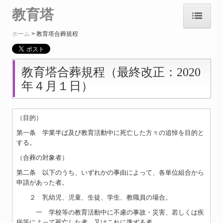
教育塔
ホーム
教育塔合葬規程
ホーム
教育塔・教育祭とは
教育塔合葬規程（最終改正：2020
年４月１日）
過去の教育祭
歴史（年表）
（目的）
合葬者数
第一条 学業半ば及び教育活動中に死亡した方々の追悼を目的と
する。
教育塔合葬規程
（合葬の対象者）
アクセス
第二条 以下のうち、いずれかの事由によって、各単位組合から
申請があった者。
２ 乳幼児、児童、生徒、学生、教職員の場合。
一 学校等の教育活動中に不慮の事故・災害、若しくは疾
病等によって死亡した者、又はこれに準ずる者。