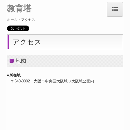
教育塔
ホーム
アクセス
ホーム
教育塔・教育祭とは
アクセス
過去の教育祭
地図
歴史（年表）
合葬者数
■所在地
〒540-0002 大阪市中央区大阪城３大阪城公園内
教育塔合葬規程
アクセス